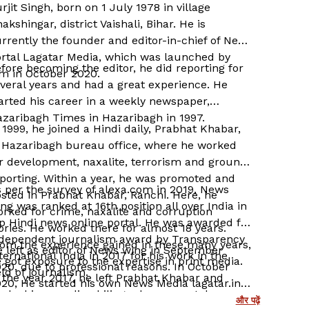
rjit Singh, born on 1 July 1978 in village
akshingar, district Vaishali, Bihar. He is
rrently the founder and editor-in-chief of News
rtal Lagatar Media, which was launched by
fore becoming the editor, he did reporting for
m in October 2020.
veral years and had a great experience. He
arted his career in a weekly newspaper,
zaribagh Times in Hazaribagh in 1997.
 1999, he joined a Hindi daily, Prabhat Khabar,
 Hazaribagh bureau office, where he worked
r development, naxalite, terrorism and ground
porting. Within a year, he was promoted and
 per the survey of alexa.com in 2019, News
sted in Prabhat Khabar, Ranchi. Here, he
ng was ranked at 16th position all over India in
rked for crime, naxalite and corruption
p Hindi news online portal. He was awarded for
ories. He worked there for almost 18 years.
ndependent journalism award by Transparency
om the experience gained in these many years,
 left as editor of News wing in September
ternational India in 2017 for his work in the
 got exposure to the expertise in print media.
20, due to professional reasons. In October
eld of journalism.
 the year 2017, he left Prabhat Khabar and
20, He started his own News Media lagatar.in
rked in an online bilingual news portal,
ich he is serving as an editor-in-chief.
और पढ़ें