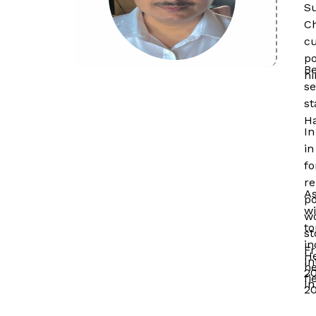
Su
Ch
cu
po
Be
hi
se
st
Ha
In
in
fo
re
As
po
wi
wo
to
st
i
Fr
He
In
he
20
fi
In
20
wo
wh