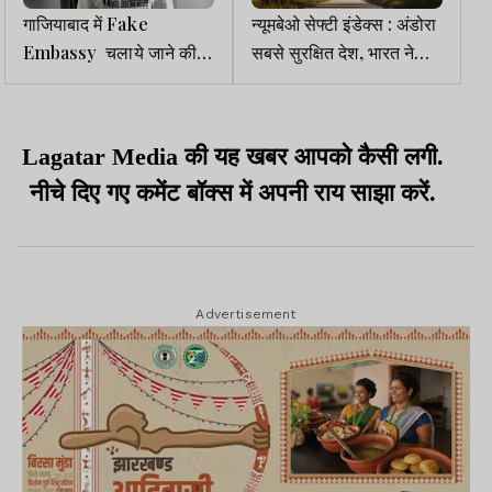
गाजियाबाद में Fake
न्यूमबेओ सेफ्टी इंडेक्स : अंडोरा
Embassy चलाये जाने की
सबसे सुरक्षित देश, भारत ने
खबर, यूपी एसटीएफ ने छापा
US-UK को पछाड़ा, चीन-
मारा, फर्जी राजदूत गिरफ्तार
पाक निकला आगे
Lagatar Media
की यह खबर आपको कैसी लगी.
नीचे दिए गए कमेंट बॉक्स में अपनी
राय
साझा
करें.
Advertisement