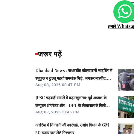
हमारे Whatsa
जरूर पढ़ें
Dhanbad News : पाथरडीह कोलवाशरी साइडिंग में
रघुकुल व ढुल्लू महतो समर्थक भिड़े, जमकर मारपीट,
Aug 08, 2026 08:47 PM
दर्जनों घायल
JPSC गड़बड़ी मामले में बड़ा खुलासा: पूर्व अध्यक्ष के
कंप्यूटर ऑपरेटर और TDPL के लेखापाल से मिली
Aug 07, 2026 10:45 PM
अहम जानकारी
अररिया में निगरानी की कार्रवाई, उद्योग विभाग के GM
50 हजार घूस लेते गिरफ्तार