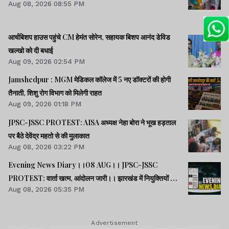
Aug 08, 2026 08:55 PM
आर्चबिशप हाउस पहुंचे CM हेमंत सोरेन, सहायक बिशप आनंद डेविड
खल्खो को दी बधाई
Aug 09, 2026 02:54 PM
Jamshedpur : MGM मेडिकल कॉलेज में 5 नए डॉक्टरों की होगी
तैनाती, शिशु रोग विभाग को मिलेगी राहत
Aug 09, 2026 01:18 PM
JPSC-JSSC PROTEST: AISA अध्यक्ष नेहा बोरा ने भूख हड़ताल
पर बैठे देवेंद्र महतो से की मुलाकात
Aug 08, 2026 03:22 PM
Evening News Diary।।08 AUG।। JPSC-JSSC
PROTEST: वार्ता खत्म, आंदोलन जारी।। झारखंड में नियुक्तियों में
Aug 08, 2026 05:35 PM
भ्रष्टाचार-01: विधानसभा से हुई शुरूआत।। महिला आरक्षण कानून
लागू में देर क्यों -राहुल।। समेत अन्य खबरें व वीडियो।।
Advertisement