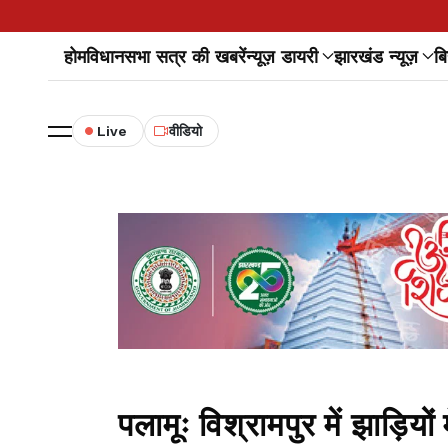
होम
विधानसभा सत्र की खबरें
न्यूज़ डायरी
झारखंड न्यूज़
बि
Live
वीडियो
पलामूः विश्रामपुर में झाड़िय