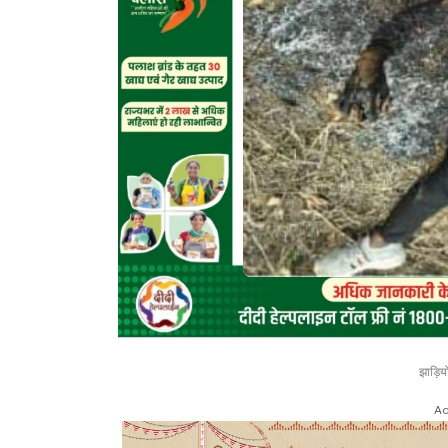
झाड़िय
Ad