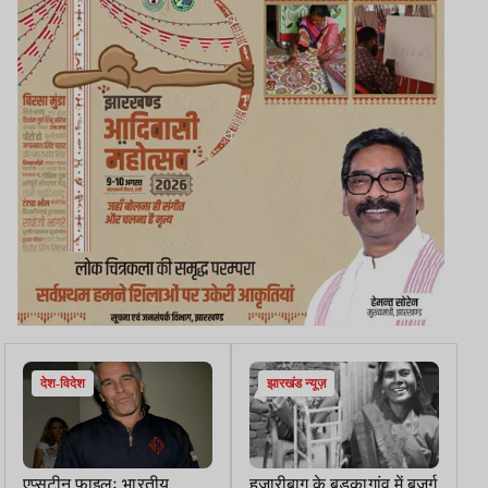
देश-विदेश
झारखंड न्यूज़
एप्सटीन फाइलः भारतीय
हजारीबाग के बड़कागांव में बुजुर्ग