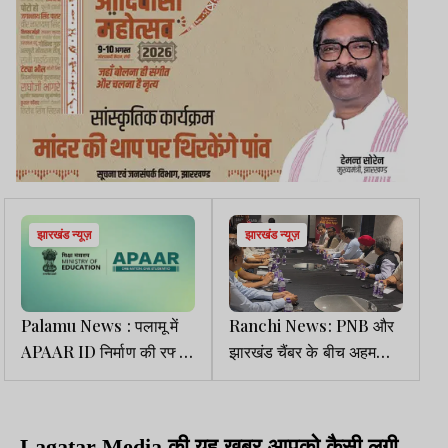
झारखंड न्यूज़
झारखंड न्यूज़
Palamu News : पलामू में
Ranchi News: PNB और
APAAR ID निर्माण की रफ्तार
झारखंड चैंबर के बीच अहम
धीमी,46 हजार छात्र अब भी
बैठक, MSME और बैंकिंग
सिस्टम से बाहर
विस्तार पर हुआ मंथन
Lagatar Media की यह खबर आपको कैसी लगी.