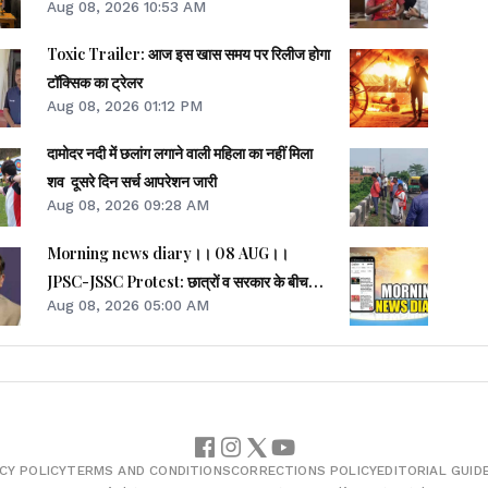
Aug 08, 2026 10:53 AM
Toxic Trailer: आज इस खास समय पर रिलीज होगा
टॉक्सिक का ट्रेलर
Aug 08, 2026 01:12 PM
दामोदर नदी में छलांग लगाने वाली महिला का नहीं मिला
शव दूसरे दिन सर्च आपरेशन जारी
Aug 08, 2026 09:28 AM
Morning news diary।। 08 AUG।।
JPSC-JSSC Protest: छात्रों व सरकार के बीच
Aug 08, 2026 05:00 AM
पहली वार्ता रही सकारात्मक।। साइबर क्राइम मामलों
की जांच में झारखंड पुलिस फिसड्डी।।संसद में विपक्षी
दलों का हंगामा, कार्यवाही स्थगित।। समेत कई खबरें व
वीडियो.
CY POLICY
TERMS AND CONDITIONS
CORRECTIONS POLICY
EDITORIAL GUID