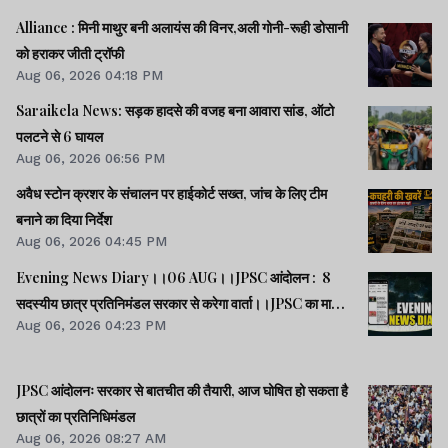
Alliance : मिनी माथुर बनी अलायंस की विनर,अली गोनी-रूही डोसानी
को हराकर जीती ट्रॉफी
Aug 06, 2026 04:18 PM
Saraikela News: सड़क हादसे की वजह बना आवारा सांड, ऑटो
पलटने से 6 घायल
Aug 06, 2026 06:56 PM
अवैध स्टोन क्रशर के संचालन पर हाईकोर्ट सख्त, जांच के लिए टीम
बनाने का दिया निर्देश
Aug 06, 2026 04:45 PM
Evening News Diary।।06 AUG।।JPSC आंदोलन : 8
सदस्यीय छात्र प्रतिनिमंडल सरकार से करेगा वार्ता।।JPSC का मामला
Aug 06, 2026 04:23 PM
पेपर लीक का नहीं, बैक डोर से गलत नियुक्ति का है : किशोर।।BPSC
AEDO पेपर लीक : BARC का कर्मी रौशन अरेस्ट।।समेत कई खबरें
व वीडियो।।
JPSC आंदोलनः सरकार से बातचीत की तैयारी, आज घोषित हो सकता है
छात्रों का प्रतिनिधिमंडल
Aug 06, 2026 08:27 AM