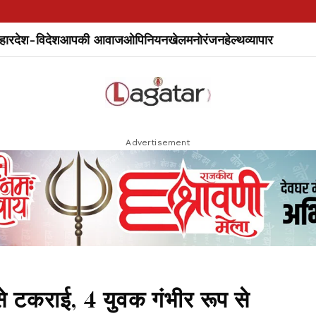
हार
देश-विदेश
आपकी आवाज
ओपिनियन
खेल
मनोरंजन
हेल्थ
व्यापार
Advertisement
से टकराई, 4 युवक गंभीर रूप से