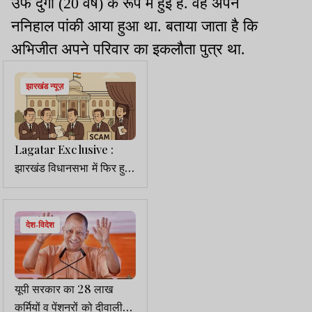
उर्फ दुर्गा (20 वर्ष)
के रूप में हुई
है. वह
अपने
ननिहाल
पांकी
आया हुआ था. बताया जाता है कि
अभिजीत
अपने परिवार का इकलौता पुत्र था.
झारखंड न्यूज़
Lagatar Exclusive :
झारखंड विधानसभा में फिर हुआ
नियुक्ति-प्रोन्नति घोटाला
देश-विदेश
यूपी सरकार का 28 लाख
कर्मियों व पेंशनरों को दीवाली