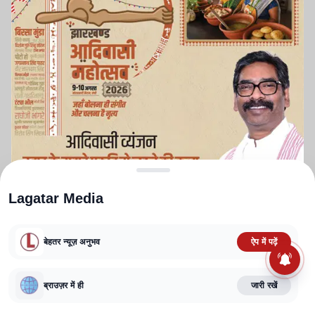
Lagatar Media
बेहतर न्यूज़ अनुभव
ऐप में पढ़ें
ABOUT US
CONTACT US
PRIVACY POLICY
TERMS AND CONDITIONS
CORRECTIONS POLICY
EDITORIAL GUIDELINES
FACT CHECKING POLICY
ब्राउज़र में ही
जारी रखें
Copyright
2025-2026
Lagatar Media Pvt. Ltd.