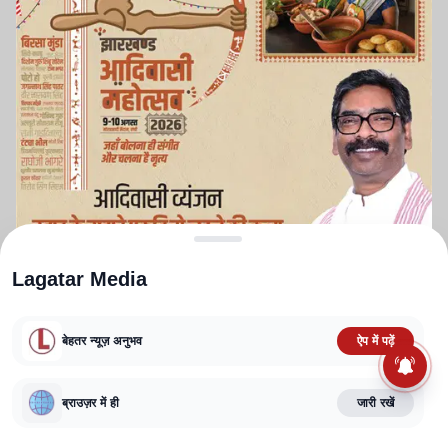
Lagatar Media
बेहतर न्यूज़ अनुभव
ऐप में पढ़ें
ABOUT US
CONTACT US
PRIVACY POLICY
TERMS AND CONDITIONS
ब्राउज़र में ही
जारी रखें
CORRECTIONS POLICY
EDITORIAL GUIDELINES
FACT CHECKING POLICY
Copyright
2025-2026
Lagatar Media Pvt. Ltd.