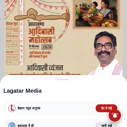
Lagatar Media
बेहतर न्यूज़ अनुभव
ऐप में पढ़ें
ABOUT US
CONTACT US
PRIVACY POLICY
TERMS AND CONDITIONS
ब्राउज़र में ही
जारी रखें
CORRECTIONS POLICY
EDITORIAL GUIDELINES
FACT CHECKING POLICY