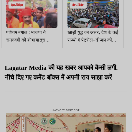
देश-विदेश
देश-विदेश
पश्चिम बंगाल : भाजपा ने
खाड़ी युद्ध का असर, देश के कई
रामनवमी की शोभायात्रा
राज्यों मे पेट्रोल-डीजल की
निकाली, ममता ने वोट कैंपेन का
पैनिक बाइंग, No Stock के
जरिया करार दिया
बोर्ड लगने शुरू
Lagatar Media की यह खबर आपको कैसी लगी.
नीचे दिए गए कमेंट बॉक्स में अपनी राय साझा करें
Advertisement