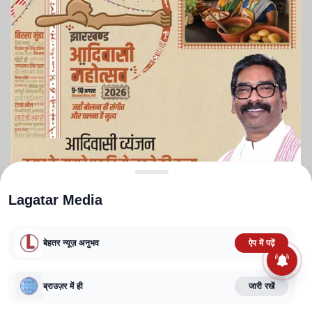
Lagatar Media
बेहतर न्यूज़ अनुभव
ऐप में पढ़ें
ABOUT US
CONTACT US
PRIVACY POLICY
TERMS AND CONDITIONS
CORRECTIONS POLICY
EDITORIAL GUIDELINES
FACT CHECKING POLICY
ब्राउज़र में ही
जारी रखें
Copyright
2025-2026
Lagatar Media Pvt. Ltd.