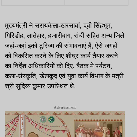
राजस्थान से जमशेदपुर ला रही
चली गई जान, दर्दनाक हादसे से
पुलिस
गांव में मातम
मुख्यमंत्री ने सरायकेला-खरसावां, पूर्वी सिंहभूम,
गिरिडीह, लातेहार, हजारीबाग, रांची सहित अन्य जिले
जहां-जहां इको टूरिज्म की संभावनाएं हैं, ऐसे जगहों
को विकसित करने के लिए शीघ्र कार्य तैयार करने
का निर्देश अधिकारियों को दिए. बैठक में पर्यटन,
कला-संस्कृति, खेलकूद एवं युवा कार्य विभाग के मंत्री
श्री सुदिव्य कुमार उपस्थित थे.
Advertisement