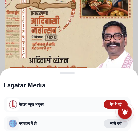
Lagatar Media
बेहतर न्यूज़ अनुभव
ऐप में पढ़ें
ABOUT US
CONTACT US
PRIVACY POLICY
TERMS AND CONDITIONS
ब्राउज़र में ही
जारी रखें
CORRECTIONS POLICY
EDITORIAL GUIDELINES
FACT CHECKING POLICY
Copyright
2025-2026
Lagatar Media Pvt. Ltd.