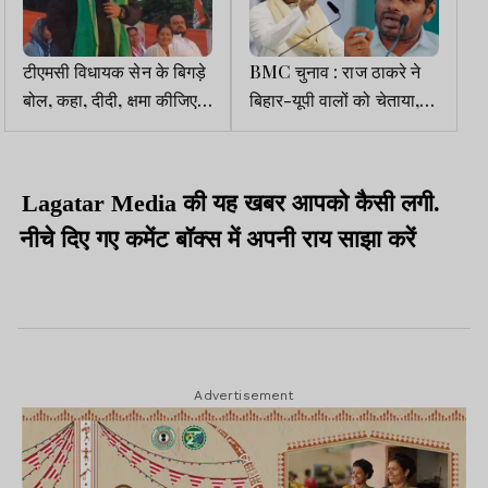
टीएमसी विधायक सेन के बिगड़े
BMC चुनाव : राज ठाकरे ने
बोल, कहा, दीदी, क्षमा कीजिए,
बिहार-यूपी वालों को चेताया,
बाहर से भाजपा नेता वोट मांगने
अन्नामलाई को रसमलाई कहते
आयेंगे तो मारेंगे
हुए अपशब्द कहे, भाजपा नेता ने
पलटवार किया
Lagatar Media की यह खबर आपको कैसी लगी.
नीचे दिए गए कमेंट बॉक्स में अपनी राय साझा करें
Advertisement