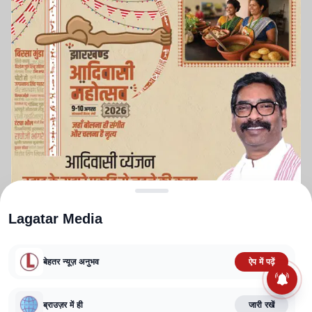
Lagatar Media
बेहतर न्यूज़ अनुभव
ऐप में पढ़ें
ABOUT US
CONTACT US
PRIVACY POLICY
TERMS AND CONDITIONS
CORRECTIONS POLICY
EDITORIAL GUIDELINES
FACT CHECKING POLICY
ब्राउज़र में ही
जारी रखें