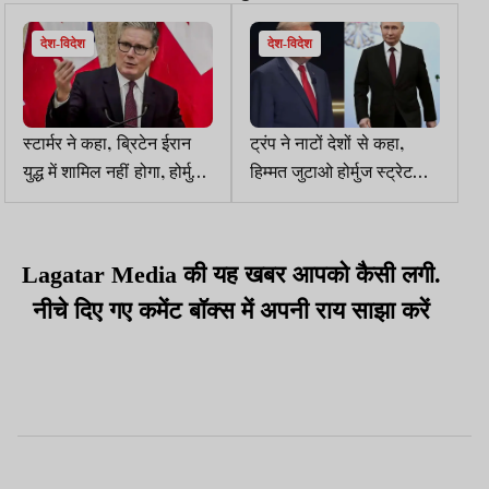
देश-विदेश
देश-विदेश
स्टार्मर ने कहा, ब्रिटेन ईरान
ट्रंप ने नाटों देशों से कहा,
युद्ध में शामिल नहीं होगा, होर्मुज
हिम्मत जुटाओ होर्मुज स्ट्रेट
पर 35 देशों की मीटिंग, ट्रंप
जाओ, रूस ईरान के पक्ष में
अलग-थलग पड़े
आया, अमेरिका- इजरायल पर
बरसा
Lagatar Media की यह खबर आपको कैसी लगी.
नीचे दिए गए कमेंट बॉक्स में अपनी राय साझा करें