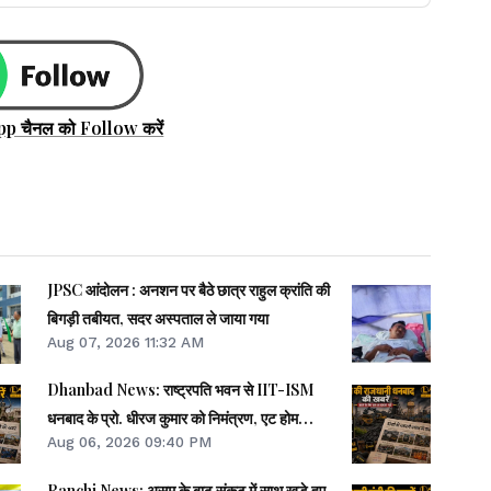
pp चैनल को Follow करें
JPSC आंदोलन : अनशन पर बैठे छात्र राहुल क्रांति की
बिगड़ी तबीयत, सदर अस्पताल ले जाया गया
Aug 07, 2026 11:32 AM
Dhanbad News: राष्ट्रपति भवन से IIT-ISM
धनबाद के प्रो. धीरज कुमार को निमंत्रण, एट होम
Aug 06, 2026 09:40 PM
समारोह होंगे शामिल
Ranchi News: असम के बाढ़ संकट में साथ खड़े हुए