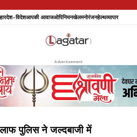
हार
देश-विदेश
आपकी आवाज
ओपिनियन
खेल
मनोरंजन
हेल्थ
व्यापार
Advertisement
ाफ पुलिस ने जल्दबाजी में