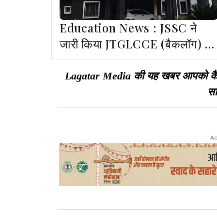
Education News : JSSC ने
जारी किया JTGLCCE (बैकलॉग) का
नोटिफिकेशन, 1 जून से शुरू होंगे
आवेदन
Lagatar Media की यह खबर आपको कैसी ल
सा
Ad