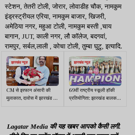
स्टेशन, तेतरी टोली, जोरार, लोवाडीह चौक, नामकुम
इंड्रस्ट्रीयल एरिया, नामकुम बाजार, खिजरी,
अमेठिया नगर, महुआ टोली, नामकुम बस्ती ,चाय
बागान, JUT, काली नगर, लौ कॉलेज, बदगवां,
रामपुर, सर्बल,लाली , कोचा टोली, तुम्बा घुटु, इत्यादि.
झारखंड न्यूज़
झारखंड न्यूज़
CM से इरफान अंसारी की
69वीं राष्ट्रीय स्कूली हॉकी
मुलाकात, दावोस में झारखंड के
प्रतियोगिता: झारखंड बालक-
प्रतिनिधित्व पर हुई चर्चा
बालिका दोनों वर्गों में बना
चैंपियन
Lagatar Media की यह खबर आपको कैसी लगी.