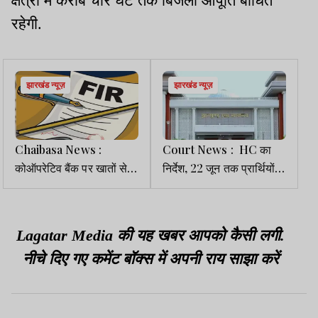
क्षेत्रों में करीब चार घंटे तक बिजली आपूर्ति बाधित
रहेगी.
झारखंड न्यूज़
झारखंड न्यूज़
Chaibasa News :
Court News : HC का
कोऑपरेटिव बैंक पर खातों से
निर्देश, 22 जून तक प्रार्थियों
अवैध निकासी का आरोप, कोर्ट
का पेंशन-बकाया भुगतान करें,
के आदेश पर दो FIR दर्ज
नहीं तो उच्च शिक्षा निदेशक की
सैलरी रोकी जाएगी
Lagatar Media की यह खबर आपको कैसी लगी.
नीचे दिए गए कमेंट बॉक्स में अपनी राय साझा करें