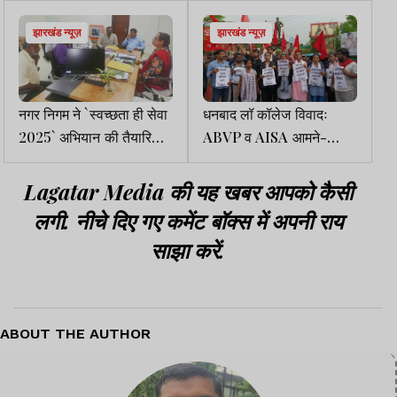
झारखंड न्यूज़
झारखंड न्यूज़
नगर निगम ने `स्वच्छता ही सेवा
धनबाद लॉ कॉलेज विवादः
2025` अभियान की तैयारियों
ABVP व AISA आमने-
को लेकर की बैठक
सामने, एक-दूसरे पर लगाए
गंभीर आरोप
Lagatar Media की यह खबर आपको कैसी
लगी. नीचे दिए गए कमेंट बॉक्स में अपनी राय
साझा करें.
ABOUT THE AUTHOR