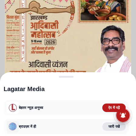
Lagatar Media
बेहतर न्यूज़ अनुभव
ऐप में पढ़ें
ABOUT US
CONTACT US
PRIVACY POLICY
TERMS AND CONDITIONS
ब्राउज़र में ही
जारी रखें
CORRECTIONS POLICY
EDITORIAL GUIDELINES
FACT CHECKING POLICY
Copyright
2025-2026
Lagatar Media Pvt. Ltd.