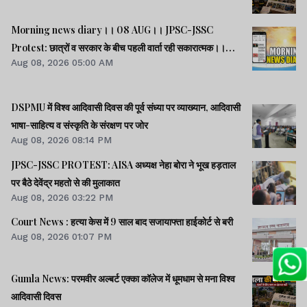
Morning news diary।। 08 AUG।। JPSC-JSSC
Protest: छात्रों व सरकार के बीच पहली वार्ता रही सकारात्मक।।
Aug 08, 2026 05:00 AM
साइबर क्राइम मामलों की जांच में झारखंड पुलिस फिसड्डी।।संसद में
विपक्षी दलों का हंगामा, कार्यवाही स्थगित।। समेत कई खबरें व वीडियो.
DSPMU में विश्व आदिवासी दिवस की पूर्व संध्या पर व्याख्यान, आदिवासी
भाषा-साहित्य व संस्कृति के संरक्षण पर जोर
Aug 08, 2026 08:14 PM
JPSC-JSSC PROTEST: AISA अध्यक्ष नेहा बोरा ने भूख हड़ताल
पर बैठे देवेंद्र महतो से की मुलाकात
Aug 08, 2026 03:22 PM
Court News : हत्या केस में 9 साल बाद सजायाफ्ता हाईकोर्ट से बरी
Aug 08, 2026 01:07 PM
Gumla News: परमवीर अल्बर्ट एक्का कॉलेज में धूमधाम से मना विश्व
आदिवासी दिवस