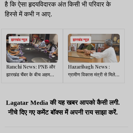
है कि ऐसा हृदयविदारक अंत किसी भी परिवार के
हिस्से में कभी न आए.
झारखंड न्यूज़
झारखंड न्यूज़
Ranchi News: PNB और
Hazaribagh News :
झारखंड चैंबर के बीच अहम
ग्रामीण विकास मंत्री से मिले
बैठक, MSME और बैंकिंग
उमाशंकर अकेला, उठाया क्षेत्र
विस्तार पर हुआ मंथन
के विकास का मुद्दा
Lagatar Media की यह खबर आपको कैसी लगी.
नीचे दिए गए कमेंट बॉक्स में अपनी राय साझा करें.