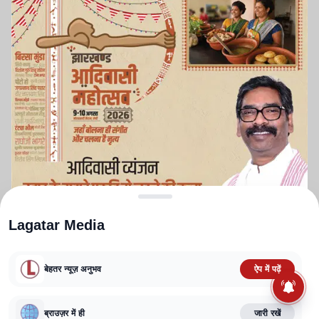
Lagatar Media
बेहतर न्यूज़ अनुभव
ऐप में पढ़ें
ABOUT US
CONTACT US
PRIVACY POLICY
TERMS AND CONDITIONS
CORRECTIONS POLICY
EDITORIAL GUIDELINES
FACT CHECKING POLICY
ब्राउज़र में ही
जारी रखें