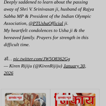
Deeply saddened to learn about the passing
away of Shri V. Srinivasan ji, husband of Rajya
Sabha MP & President of the Indian Olympic
Association,
@PTUshaOfficial
ji.
My heartfelt condolences to Usha ji & the
bereaved family. Prayers for strength in this
difficult time.
ॐ…
pic.twitter.com/JW5O8362Gg
— Kiren Rijiju (@KirenRijiju)
January 30,
2026
झारखंड न्यूज़
झारखंड न्यूज़