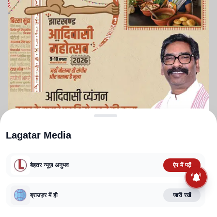
Lagatar Media
बेहतर न्यूज़ अनुभव
ऐप में पढ़ें
ABOUT US
CONTACT US
PRIVACY POLICY
TERMS AND CONDITIONS
ब्राउज़र में ही
जारी रखें
CORRECTIONS POLICY
EDITORIAL GUIDELINES
FACT CHECKING POLICY
Copyright
2025-2026
Lagatar Media Pvt. Ltd.