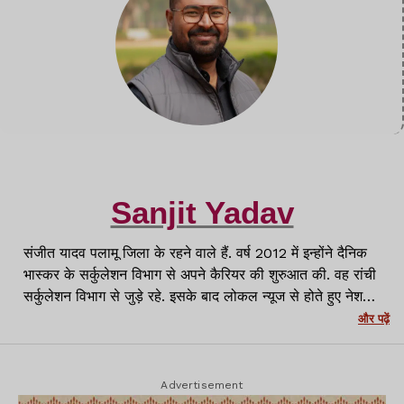
Sanjit Yadav
संजीत यादव पलामू जिला के रहने वाले हैं. वर्ष 2012 में इन्होंने दैनिक
भास्कर के सर्कुलेशन विभाग से अपने कैरियर की शुरुआत की. वह रांची
सर्कुलेशन विभाग से जुड़े रहे. इसके बाद लोकल न्यूज से होते हुए नेशनल
मीडिया प्लेटफॉर्म्स जैसे APN News, News11 और NewsWing
और पढ़ें
से जुड़कर काम किया. पलामू से Lagatar Media के Lagatar
News के लिए पलामू जिला में ब्यूरो चीफ के रूप में जिम्मेदारी निभायी.
वर्तमान में रांची में लगातार न्यूज़ के साथ वर्तमान में क्राइम रिपोर्टर के
Advertisement