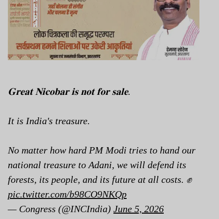
𝐆𝐫𝐞𝐚𝐭 𝐍𝐢𝐜𝐨𝐛𝐚𝐫 𝐢𝐬 𝐧𝐨𝐭 𝐟𝐨𝐫 𝐬𝐚𝐥𝐞.
It is India's treasure.
No matter how hard PM Modi tries to hand our
national treasure to Adani, we will defend its
forests, its people, and its future at all costs. ✊
pic.twitter.com/b98CO9NKQp
— Congress (@INCIndia)
June 5, 2026