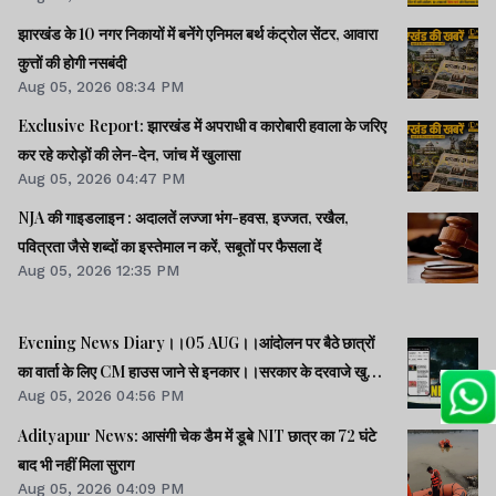
झारखंड के 10 नगर निकायों में बनेंगे एनिमल बर्थ कंट्रोल सेंटर, आवारा
कुत्तों की होगी नसबंदी
Aug 05, 2026 08:34 PM
Exclusive Report: झारखंड में अपराधी व कारोबारी हवाला के जरिए
कर रहे करोड़ों की लेन-देन, जांच में खुलासा
Aug 05, 2026 04:47 PM
NJA की गाइडलाइन : अदालतें लज्जा भंग-हवस, इज्जत, रखैल,
पवित्रता जैसे शब्दों का इस्तेमाल न करें, सबूतों पर फैसला दें
Aug 05, 2026 12:35 PM
Evening News Diary।।05 AUG।।आंदोलन पर बैठे छात्रों
का वार्ता के लिए CM हाउस जाने से इनकार।।सरकार के दरवाजे खुले
Aug 05, 2026 04:56 PM
हैं, जांच के बाद होगा फैसला : CM हेमंत।।राहुल की रिजिजू को दो
टूक।।प्रस्तावित FCRA संशोधन बिल से अमेरिका में खलबली।।समेत
Adityapur News: आसंगी चेक डैम में डूबे NIT छात्र का 72 घंटे
कई खबरें व वीडियो।।
बाद भी नहीं मिला सुराग
Aug 05, 2026 04:09 PM