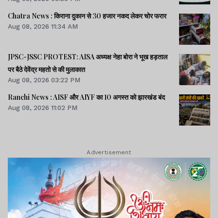
भ्रष्टाचार-01: विधानसभा से हुई शुरूआत।। महिला आरक्षण कानून
लागू में देर क्यों -राहुल।। समेत अन्य खबरें व वीडियो।।
Chatra News : किराना दुकान से 30 हजार नकद लेकर चोर फरार
Aug 08, 2026 11:34 AM
JPSC-JSSC PROTEST: AISA अध्यक्ष नेहा बोरा ने भूख हड़ताल
पर बैठे देवेंद्र महतो से की मुलाकात
Aug 08, 2026 03:22 PM
Ranchi News : AISF और AIYF का 10 अगस्त को झारखंड बंद
Aug 08, 2026 11:02 PM
Advertisement