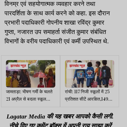
विनम्र एवं सहयोगात्मक व्यवहार करने तथा
पारदर्शिता के साथ कार्य करने को कहा. इस दौरान
प्रभारी पदाधिकारी गोपनीय शाखा रविंद्र कुमार
गुप्ता, नजारत उप समाहर्ता संजीत कुमार संबंधित
विभागों के वरीय पदाधिकारी एवं कर्मी उपस्थित थे.
झारखंड न्यूज़
झारखंड न्यूज़
जामताड़ा: भीषण गर्मी के चलते
रांची: 117 निजी स्कूलों में 25
21 अप्रैल से बदला स्कूल
प्रतिशत सीटें आरक्षित,1499
टाइम, सुबह 7 बजे से लगेंगी
आवेदन पर टिकी है निगाहें
कक्षाएं
Lagatar Media की यह खबर आपको कैसी लगी.
नीचे दिए गए कमेंट बॉक्स में अपनी राय साझा करें