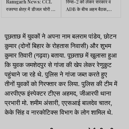
Ramgarh News: CCL
रिम्स-2 को लेकर सरकार व
रजरप्पा क्षेत्र में डीजल चोरी की
ADB के बीच अहम बैठक,
साजिश विफल, 5 बाइक व 9
4200 करोड़ की परियोजना
गैलन बरामद
पर हुई चर्चा
पूछताछ में युवकों ने अपना नाम बलराम पांडेय, छोटन
कुमार (दोनों बिहार के रोहतास निवासी) और शुभम
कुमार तिवारी (गढ़वा) बताया. पूछताछ में खुलासा हुआ
कि युवक जमशेदपुर से गांजा की खेप लेकर रेणुकुट
पहुंचाने जा रहे थे. पुलिस ने गांजा जब्त करते हुए
तीनों युवकों को गिरफ्तार कर लिया. पुलिस की टीम में
आरपीएफ इंस्पेक्टर टीएस अहमद, जीआरपी थाना
प्रभारी मो. शमीम अंसारी, एएसआई बालदेव चातर,
केके सिंह व नारकोटिक्स विभाग के लोग शामिल थे.