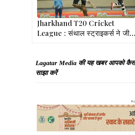
Jharkhand T20 Cricket
League : संथाल स्ट्राइकर्स ने जीत
के साथ किया लीग मैचों का समापन,
धनबाद डायमंड्स को 9 विकेट से
हराया
Lagatar Media की यह खबर आपको कैसी लगी
साझा करें
Ad