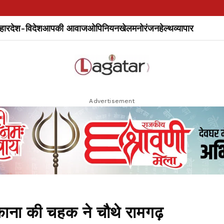
हार
देश-विदेश
आपकी आवाज
ओपिनियन
खेल
मनोरंजन
हेल्थ
व्यापार
Advertisement
 की चहक ने चौथे रामगढ़