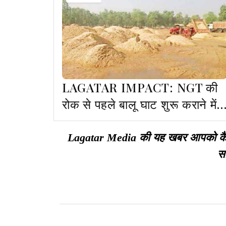
LAGATAR IMPACT: NGT की
रोक से पहले बालू घाट शुरू कराने में
विभाग सक्रिय, 22 मई को 4 और
घाटों का हुआ एग्रीमेंट
Lagatar Media की यह खबर आपको कैसी ल
सा