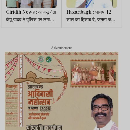
Giridih News : आजसू नेता
Hazaribagh : भाजपा 12
कंपू यादव ने पुलिस पर लगाया
साल का हिसाब दे, जनता जवाब
दुर्व्यवहार का आरोप, डीसी-
मांग रही- विनोद कुशवाहा
एसपी से शिकायत
Advertisement