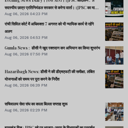
Evening News Diary।।06 AUG।।JPSC आंदोलन : 8
सदस्यीय छात्र प्रतिनिमंडल सरकार से करेगा वार्ता।।JPSC का मामला
Aug 06, 2026 04:23 PM
पेपर लीक का नहीं, बैक डोर से गलत नियुक्ति का है : किशोर।।BPSC
AEDO पेपर लीक : BARC का कर्मी रौशन अरेस्ट।।समेत कई खबरें
रांची सिविल कोर्ट में अधिवक्ता 7 अगस्त को भी न्यायिक कार्य से रहेंगे
व वीडियो।।
अलग
Aug 06, 2026 04:53 PM
Gumla News : डीसी ने खुद रक्तदान कर अभियान का किया शुभारंभ
Aug 06, 2026 07:50 PM
Hazaribagh News: डीसी ने की डीएमएफटी की समीक्षा, लंबित
योजनाओं को समय पर पूरा करने के निर्देश
Aug 06, 2026 06:39 PM
सचिवालय सेवा संघ का काला बिल्ला सप्ताह शुरू
Aug 06, 2026 02:29 PM
झारखंड विस : JPSC मुद्दे पर भाजपा-जदयू के विधायकों का प्रदर्शन