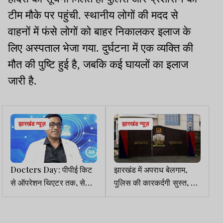
टीम मौके पर पहुंची. स्थानीय लोगों की मदद से
वाहनों में फंसे लोगों को बाहर निकालकर इलाज के
लिए अस्पताल भेजा गया. दुर्घटना में एक व्यक्ति की
मौत की पुष्टि हुई है, जबकि कई घायलों का इलाज
जारी है.
झारखंड न्यूज़
झारखंड न्यूज़
Docters Day: पीपीई किट
झारखंड में अपराध बेलगाम,
से ऑपरेशन थिएटर तक, सेवा व
पुलिस की कारकर्दगी सुस्त, कई
समर्पण की मिसाल हैं डॉ. अजीत
SP की शिकायत, फिर क्यों
कुमार
खामोश है मुख्यालय?