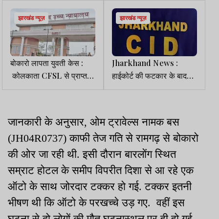
झारखंड न्यूज़
झारखंड न्यूज़
बोकारो लापता युवती केस :
Jharkhand News :
कोलकाता CFSL से प्राप्त
हाईकोर्ट की फटकार के बाद
कंकाल का DNA रिपोर्ट
CID ने फिर खोली जंगल
हाईकोर्ट ने अनुसंधानकर्ता को
कटाई की फाइल
सौंपी
जानकारी के अनुसार, ओम ट्रावेल्स नामक बस
(JH04R0737) काफी तेज गति से रामगढ़ से बोकारो
की ओर जा रही थी. इसी दौरान बारलोंग स्थित
सम्राट होटल के समीप विपरीत दिशा से आ रहे एक
ऑटो के साथ जोरदार टक्कर हो गई. टक्कर इतनी
भीषण थी कि ऑटो के परखच्चे उड़ गए. वहीं इस
घटना से दो लोगों की मौत घटनास्थल पर ही हो गई.