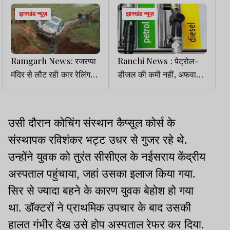
झारखंड न्यूज़
झारखंड न्यूज़
Ramgarh News: रजरप्पा
Ranchi News : पेट्रोल-
मंदिर से लौट रही कार रेलिंग
डीजल की कमी नहीं, अफवाहों
तोड़ खेत में लुढ़की, सभी
पर भरोसा न करें- SDO
सुरक्षित
उसी दौरान कोचिंग संस्थान कैप्सूल कोर्स के
संस्थापक रविशंकर भट्ट उधर से गुजर रहे थे.
उन्होंने युवक को तुरंत सीसीएल के नईसराय केंद्रीय
अस्पताल पहुंचाया, जहां उसका इलाज किया गया.
सिर से ज्यादा बहने के कारण युवक बेहोश हो गया
था. डॉक्टरों ने प्राथमिक उपचार के बाद उसकी
हालत गंभीर देख उसे होप अस्पताल रेफर कर दिया.