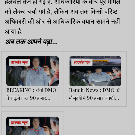
हलचल तेज हो गई है. अधिकारियों के बीच पूरे मामले
को लेकर चर्चा गर्म है, लेकिन अब तक किसी वरिष्ठ
अधिकारी की ओर से आधिकारिक बयान सामने नहीं
आया है.
अब तक आपने पढ़ा...
झारखंड न्यूज़
झारखंड न्यूज़
BREAKING : रांची DMO
Ranchi News : DMO की
ने रातू में जब्त 90 हजार
मौजूदगी में 90 हजार घनफीट
घनफीट बालू करा दिया गायब
बालू गायब! हाईवा के नंबर मिटा
रातों-रात हटाई गई बालू
झारखंड न्यूज़