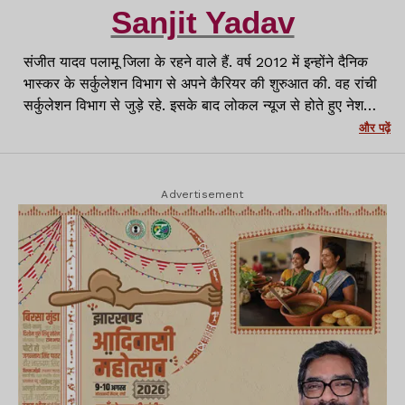
Sanjit Yadav
संजीत यादव पलामू जिला के रहने वाले हैं. वर्ष 2012 में इन्होंने दैनिक
भास्कर के सर्कुलेशन विभाग से अपने कैरियर की शुरुआत की. वह रांची
सर्कुलेशन विभाग से जुड़े रहे. इसके बाद लोकल न्यूज से होते हुए नेशनल
मीडिया प्लेटफॉर्म्स जैसे APN News, News11 और NewsWing
और पढ़ें
से जुड़कर काम किया. पलामू से Lagatar Media के Lagatar
News के लिए पलामू जिला में ब्यूरो चीफ के रूप में जिम्मेदारी निभायी.
वर्तमान में रांची में लगातार न्यूज़ के साथ वर्तमान में क्राइम रिपोर्टर के
Advertisement
रूप में कार्यरत हूं.