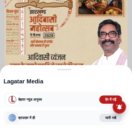
Lagatar Media
बेहतर न्यूज़ अनुभव
ऐप में पढ़ें
ABOUT US
CONTACT US
PRIVACY POLICY
TERMS AND CONDITIONS
CORRECTIONS POLICY
EDITORIAL GUIDELINES
FACT CHECKING POLICY
ब्राउज़र में ही
जारी रखें
Copyright
2025-2026
Lagatar Media Pvt. Ltd.