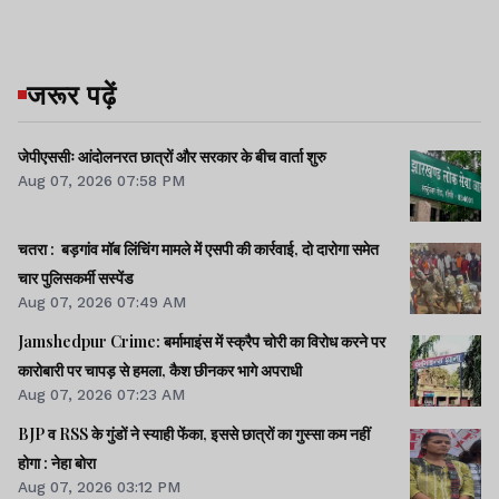
थाना प्रभारी ने बताया कि पीड़िता के बयान के
आधार पर सात लोगों के खिलाफ एफआईआर दर्ज की
जरूर पढ़ें
गई है. मामले के सभी पहलुओं की जांच की जा रही है
तथा आरोपियों की गिरफ्तारी के लिए पुलिस टीम
जेपीएससीः आंदोलनरत छात्रों और सरकार के बीच वार्ता शुरु
Aug 07, 2026 07:58 PM
छापामारी कर रही है.
चतरा : बड़गांव मॉब लिंचिंग मामले में एसपी की कार्रवाई, दो दारोगा समेत
चार पुलिसकर्मी सस्पेंड
Aug 07, 2026 07:49 AM
झारखंड न्यूज़
Jamshedpur Crime: बर्मामाइंस में स्क्रैप चोरी का विरोध करने पर
कारोबारी पर चापड़ से हमला, कैश छीनकर भागे अपराधी
Aug 07, 2026 07:23 AM
चतरा में सड़क हादसा, बाइक
BJP व RSS के गुंडों ने स्याही फेंका, इससे छात्रों का गुस्सा कम नहीं
पर सवार दो युवकों की मौत,
होगा : नेहा बोरा
गांव में मातम पसरा
Aug 07, 2026 03:12 PM