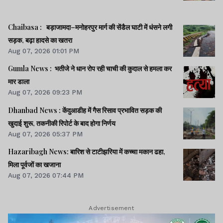
झारखंड न्यूज़
Chaibasa : बड़ाजामदा–मनोहरपुर मार्ग की सेंडैल घाटी में धंसने लगी
सड़क, बढ़ा हादसे का खतरा
Aug 07, 2026 01:01 PM
Expose : चतरा DMO
Gumla News : भतीजे ने धान रोप रही चाची की कुदाल से हमला कर
कार्यालय के फर्जी रजिस्टर से
मार डाला
राज्य सरकार को भारी
Aug 07, 2026 09:23 PM
आर्थिक नुकसान की आशंका
Dhanbad News : केंदुआडीह में गैस रिसाव प्रभावित सड़क की
खुदाई शुरू, तकनीकी रिपोर्ट के बाद होगा निर्णय
Aug 07, 2026 05:37 PM
Lagatar Media की यह खबर आपको कैसी लगी.
Hazaribagh News: बारिश से टाटीझरिया में कच्चा मकान ढहा,
नीचे दिए गए कमेंट बॉक्स में अपनी राय साझा करें.
मिला पूर्वजों का खजाना
Aug 07, 2026 07:44 PM
Advertisement