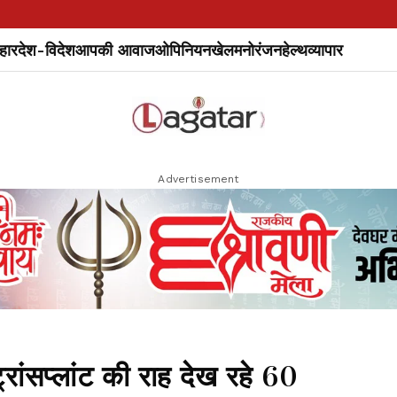
हार
देश-विदेश
आपकी आवाज
ओपिनियन
खेल
मनोरंजन
हेल्थ
व्यापार
Advertisement
ांसप्लांट की राह देख रहे 60