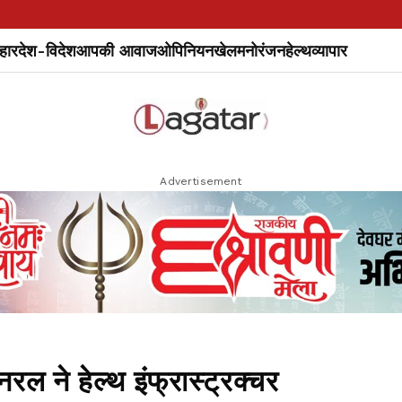
हार
देश-विदेश
आपकी आवाज
ओपिनियन
खेल
मनोरंजन
हेल्थ
व्यापार
Advertisement
े हेल्थ इंफ्रास्ट्रक्चर