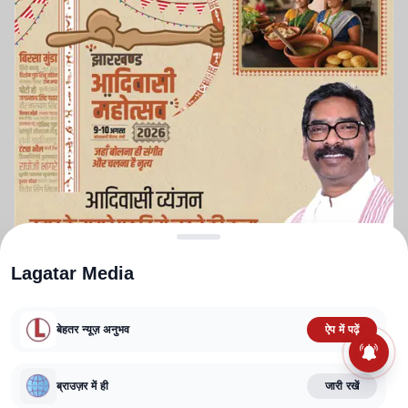
Lagatar Media
बेहतर न्यूज़ अनुभव
ऐप में पढ़ें
ABOUT US
CONTACT US
PRIVACY POLICY
TERMS AND CONDITIONS
CORRECTIONS POLICY
EDITORIAL GUIDELINES
FACT CHECKING POLICY
ब्राउज़र में ही
जारी रखें
Copyright
2025-2026
Lagatar Media Pvt. Ltd.