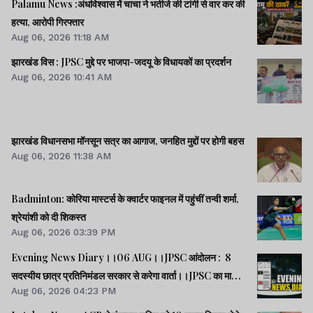
Palamu News :अंधविश्वास में चाचा ने भतीजे की टांगी से वार कर की
हत्या, आरोपी गिरफ्तार
Aug 06, 2026 11:18 AM
झारखंड विस : JPSC मुद्दे पर भाजपा-जदयू के विधायकों का प्रदर्शन
Aug 06, 2026 10:41 AM
झारखंड विधानसभा मॉनसून सत्र का आगाज, जनहित मुद्दों पर होगी बहस
Aug 06, 2026 11:38 AM
Badminton: कोरिया मास्टर्स के क्वार्टर फाइनल में पहुंचीं तन्वी शर्मा,
श्रेयांशी को दी शिकस्त
Aug 06, 2026 03:39 PM
Evening News Diary।।06 AUG।।JPSC आंदोलन : 8
सदस्यीय छात्र प्रतिनिमंडल सरकार से करेगा वार्ता।।JPSC का मामला
Aug 06, 2026 04:23 PM
पेपर लीक का नहीं, बैक डोर से गलत नियुक्ति का है : किशोर।।BPSC
AEDO पेपर लीक : BARC का कर्मी रौशन अरेस्ट।।समेत कई खबरें