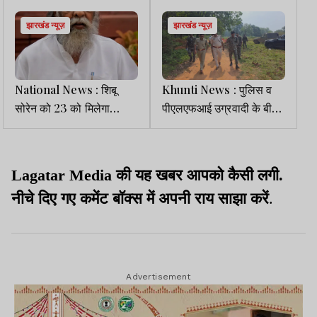
झारखंड न्यूज़
झारखंड न्यूज़
National News : शिबू
Khunti News : पुलिस व
सोरेन को 23 को मिलेगा
पीएलएफआई उग्रवादी के बीच
पद्मभूषण सम्मान, सीएम हेमंत
मुठभेड़, नक्सली श्रवण दास
ग्रहण करेंगे
घायल
Lagatar Media की यह खबर आपको कैसी लगी.
नीचे दिए गए कमेंट बॉक्स में अपनी राय साझा करें
.
Advertisement