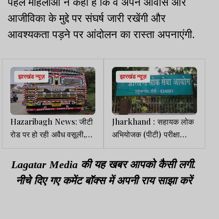
पहले महिलाओं ने कहा है कि वे अपने आवास और
आजीविका के मुद्दे पर संघर्ष जारी रखेंगी और
आवश्यकता पड़ने पर आंदोलन का रास्ता अपनाएंगी.
झारखंड न्यूज़
झारखंड न्यूज़
Hazaribagh News: जीटी
Jharkhand : सहायक लोक
रोड पर हो रही अवैध वसूली,
अभियोजक (पीटी) परीक्षा
ट्रक मालिक का पुलिस पर
2025 का परिणाम जारी,
आरोप
2,515 अभ्यर्थी सफल
Lagatar Media की यह खबर आपको कैसी लगी.
नीचे दिए गए कमेंट बॉक्स में अपनी राय साझा करें