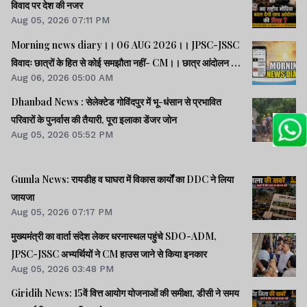
विवाद पर देश की नजर
Aug 05, 2026 07:11 PM
Morning news diary।। 06 AUG 2026।। JPSC-JSSC
विवादः छात्रों के हित से कोई समझौता नहीं- CM।। छात्र आंदोलन के
Aug 06, 2026 05:00 AM
समर्थन में झारखंड आएंगे अभिजीत दीपके।। जब तक अमित शाह सदन
में जवाब नहीं देते, चर्चा नहीं होगीः राहुल।। समेत कई खबरें व वीडियो.
Dhanbad News : सेलेक्टेड गोविंदपुर में भू-धंसान से प्रभावित
परिवारों के पुनर्वास की तैयारी, पूरा इलाका डेंजर जोन
Aug 05, 2026 05:52 PM
Gumla News: रायडीह व घाघरा में विकास कार्यों का DDC ने लिया
जायजा
Aug 05, 2026 07:17 PM
मुख्यमंत्री का वार्ता संदेश लेकर धरनास्थल पहुंचे SDO-ADM,
JPSC-JSSC अभ्यर्थियों ने CM हाउस जाने से किया इनकार
Aug 05, 2026 03:48 PM
Giridih News: 15वें वित्त आयोग योजनाओं की समीक्षा, डीसी ने समय