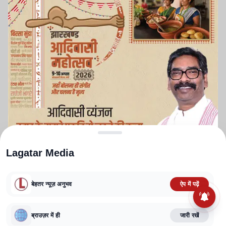
Lagatar Media
बेहतर न्यूज़ अनुभव
ऐप में पढ़ें
ABOUT US
CONTACT US
PRIVACY POLICY
TERMS AND CONDITIONS
ब्राउज़र में ही
जारी रखें
CORRECTIONS POLICY
EDITORIAL GUIDELINES
FACT CHECKING POLICY
Copyright
2025-2026
Lagatar Media Pvt. Ltd.