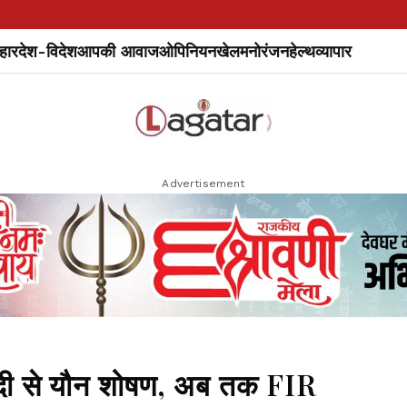
हार
देश-विदेश
आपकी आवाज
ओपिनियन
खेल
मनोरंजन
हेल्थ
व्यापार
Advertisement
ी से यौन शोषण, अब तक FIR