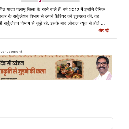
ीत यादव पलामू जिला के रहने वाले हैं. वर्ष 2012 में इन्होंने दैनिक
स्कर के सर्कुलेशन विभाग से अपने कैरियर की शुरुआत की. वह
ंची सर्कुलेशन विभाग से जुड़े रहे. इसके बाद लोकल न्यूज से होते हुए
शनल मीडिया प्लेटफॉर्म्स जैसे APN News, News11 और
और पढ़ें
wsWing से जुड़कर काम किया. पलामू से Lagatar Media
 Lagatar News के लिए पलामू जिला में ब्यूरो चीफ के रूप में
्मेदारी निभायी. वर्तमान में रांची में लगातार न्यूज़ के साथ वर्तमान में
vertisement
ाइम रिपोर्टर के रूप में कार्यरत हूं.