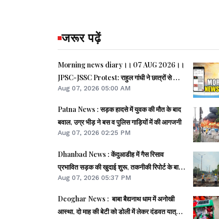
जरूर पढ़ें
Morning news diary।। 07 AUG 2026।।
JPSC-JSSC Protest: राहुल गांधी ने छात्रों से फोन
Aug 07, 2026 05:00 AM
पर की बात।। JPSC-JSSC आंदोलन: छात्र
प्रतिनिधि अपनी मांगों पर अड़े।। ACB ने नेक्सजेन के
Patna News : सड़क हादसे में युवक की मौत के बाद
CEO से पूछा- विनय चौबे को कितने पैसे दिए।। समेत
बवाल, उग्र भीड़ ने बस व पुलिस गाड़ियों में की आगजनी
कई खबरें व वीडियो.
Aug 07, 2026 02:25 PM
Dhanbad News : केंदुआडीह में गैस रिसाव
प्रभावित सड़क की खुदाई शुरू, तकनीकी रिपोर्ट के बाद
Aug 07, 2026 05:37 PM
होगा निर्णय
Deoghar News : बाबा बैद्यनाथ धाम में अनोखी
आस्था, दो माह की बेटी को डोली में लेकर दंडवत यात्रा